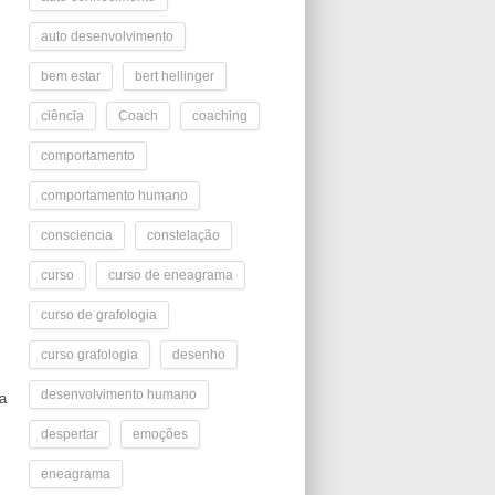
auto desenvolvimento
bem estar
bert hellinger
ciência
Coach
coaching
comportamento
comportamento humano
consciencia
constelação
curso
curso de eneagrama
curso de grafologia
curso grafologia
desenho
desenvolvimento humano
ra
despertar
emoções
eneagrama