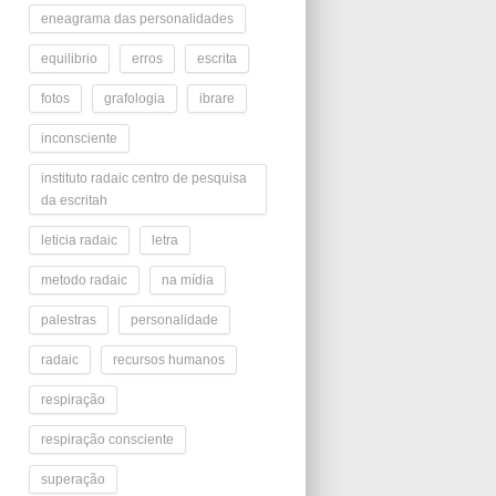
eneagrama das personalidades
equilibrio
erros
escrita
fotos
grafologia
ibrare
inconsciente
instituto radaic centro de pesquisa
da escritah
leticia radaic
letra
metodo radaic
na mídia
palestras
personalidade
radaic
recursos humanos
respiração
respiração consciente
superação