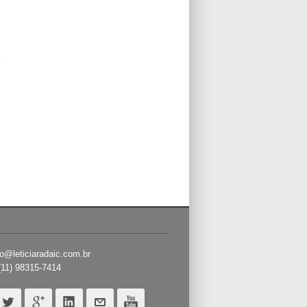
o@leticiaradaic.com.br
(11) 98315-7414