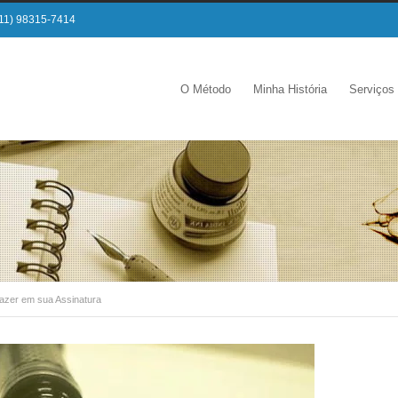
11) 98315-7414
O Método
Minha História
Serviços
fazer em sua Assinatura