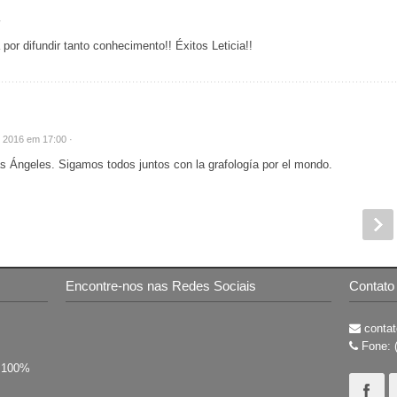
·
 por difundir tanto conhecimento!! Éxitos Leticia!!
e 2016 em 17:00 ·
 Ángeles. Sigamos todos juntos con la grafología por el mondo.
Encontre-nos nas Redes Sociais
Contato
contat
Fone: 
s 100%