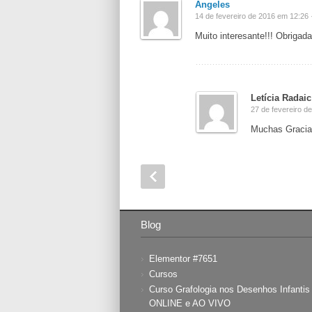
Ángeles
14 de fevereiro de 2016 em 12:26 
Muito interesante!!! Obrigada
Letícia Radaic
27 de fevereiro d
Muchas Gracias
Blog
Elementor #7651
Cursos
Curso Grafologia nos Desenhos Infanti
ONLINE e AO VIVO