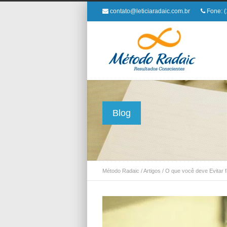
contato@leticiaradaic.com.br
Fone: (
Blog
Método Radaic
/
Artigos
/
O que você deve Evitar 